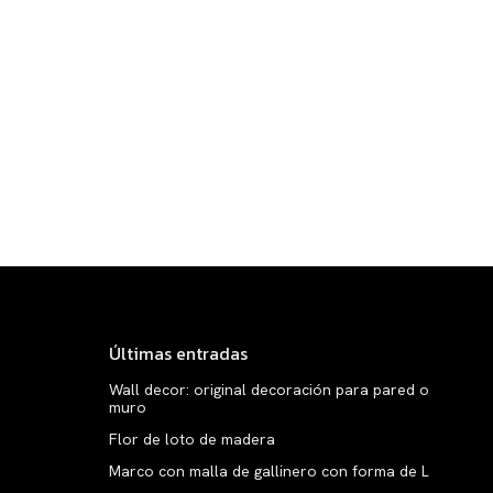
Últimas entradas
Wall decor: original decoración para pared o
muro
Flor de loto de madera
Marco con malla de gallinero con forma de L