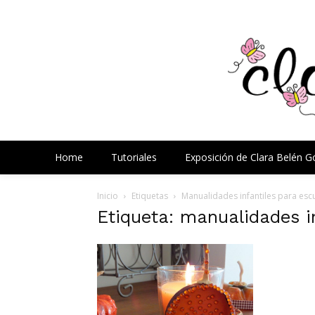
Home
Tutoriales
Exposición de Clara Belén 
Inicio
Etiquetas
Manualidades infantiles para esc
Etiqueta: manualidades i