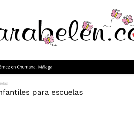
Gómez en Churriana, Málaga
uelas
nfantiles para escuelas