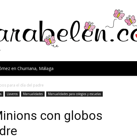
Gómez en Churriana, Málaga
bos para el día del padre
s
Llaveros
Manualidades
Manualidades para colegios y escuelas
Minions con globos
adre