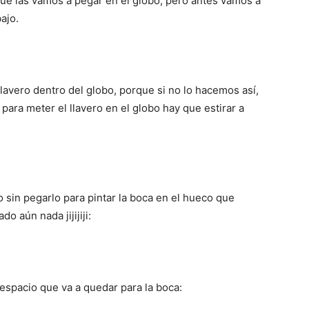
ue las vamos a pegar en el globo, pero antes vamos a
ajo.
llavero dentro del globo, porque si no lo hacemos así,
ara meter el llavero en el globo hay que estirar a
no sin pegarlo para pintar la boca en el hueco que
o aún nada jijijiji:
l espacio que va a quedar para la boca: