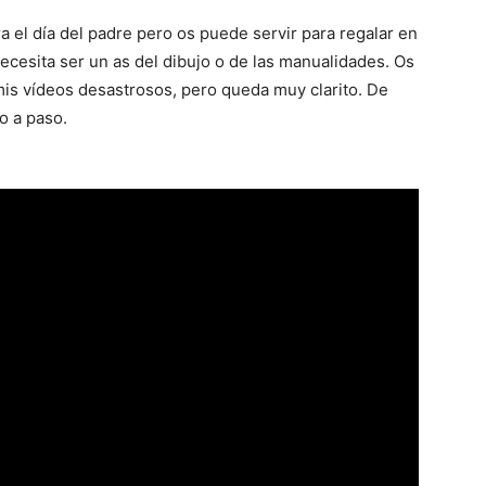
ra el día del padre pero os puede servir para regalar en
ecesita ser un as del dibujo o de las manualidades. Os
s mis vídeos desastrosos, pero queda muy clarito. De
o a paso.