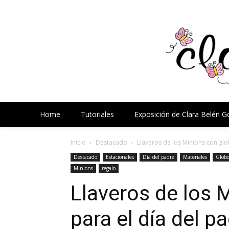
Home
Tutoriales
Exposición de Clara Belén 
Inicio
Destacado
Llaveros de los Minions con glo
Destacado
Estacionales
Día del padre
Materiales
Globo
Minions
regalo
Llaveros de los 
para el día del p