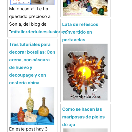
Me encanta!! Le ha
quedado precioso a
Sonia, del blog de
Lata de refescos
"
mitallerdedulcesilusiones
".
convertido en
portavelas
Tres tutoriales para
decorar botellas: Con
arena, con cáscara
de huevo y
decoupage y con
cestería china
Como se hacen las
mariposas de pieles
de ajo
En este post hay 3