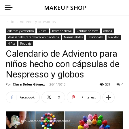
MAKEUP SHOP
Inicio
Adornos y accesorios
Adornos y accesorios
Cristal
Botes de cristal
Centros de mesa
corona
ideas rápidas para decoración navideña
Manualidades
Estacionales
Navidad
Niños
Reciclaje
Calendario de Adviento para
niños hecho con cápsulas de
Nespresso y globos
Por
Clara Belen Gómez
-
26/11/2013
539
4
Facebook
X
Pinterest